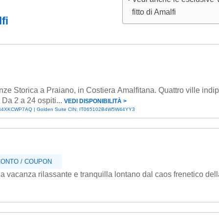
fitto di Amalfi
fi
e Storica a Praiano, in Costiera Amalfitana. Quattro ville indi
 Da 2 a 24 ospiti...
VEDI DISPONIBILITÀ ˃
102B4XKCWP7AQ | Golden Suite CIN: IT065102B4W5W44YY3
ONTO / COUPON
vacanza rilassante e tranquilla lontano dal caos frenetico dell