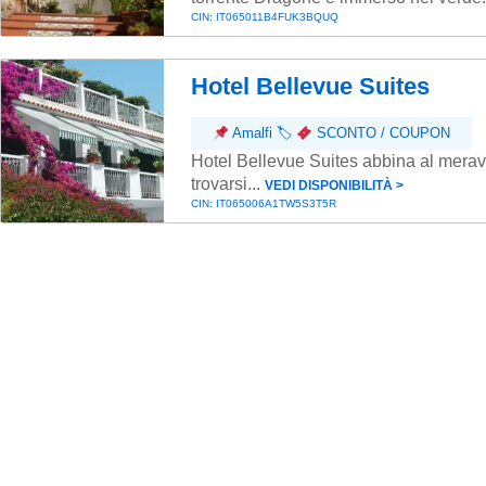
CIN: IT065011B4FUK3BQUQ
Hotel Bellevue Suites
Amalfi
🏷
SCONTO / COUPON
Hotel Bellevue Suites abbina al meravi
trovarsi...
VEDI DISPONIBILITÀ ˃
CIN: IT065006A1TW5S3T5R