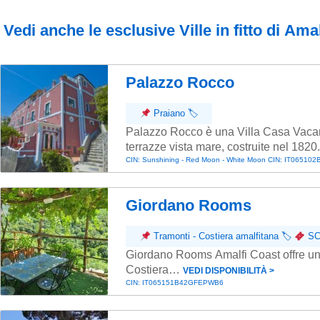
Vedi anche le esclusive Ville in fitto di Amal
Palazzo Rocco
Praiano
🏷
Palazzo Rocco è una Villa Casa Vacanz
terrazze vista mare, costruite nel 1820.
CIN: Sunshining - Red Moon - White Moon CIN: IT065
Giordano Rooms
Tramonti - Costiera amalfitana
🏷
SC
Giordano Rooms Amalfi Coast offre una 
Costiera…
VEDI DISPONIBILITÀ ˃
CIN: IT065151B42GFEPWB6