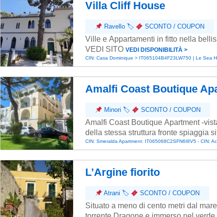
Villa Cliff House
Ravello
🏷
SCONTO / COUPON
Ville e Appartamenti in fitto nella bell
VEDI SITO
VEDI DISPONIBILITÀ ˃
CIN: Casa Dominique > IT065104B4F23LW750 | Le Sea
Amalfi Coast Boutique Ap
Minori
🏷
SCONTO / COUPON
Amalfi Coast Boutique Apartment -v
della stessa struttura fronte spiaggia si
CIN: Smeralda Apartment: IT065068C2SFN6I8V5 - CIN: 
L’Argine fiorito
Atrani
🏷
SCONTO / COUPON
Situato a meno di cento metri dal mare e
torrente Dragone e immerso nel verde.