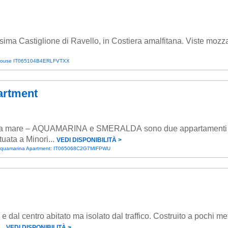
issima Castiglione di Ravello, in Costiera amalfitana. Viste mozza
 House IT065104B4ERLFVTXX
artment
ista mare – AQUAMARINA e SMERALDA sono due appartamenti f
tuata a Minori...
VEDI DISPONIBILITÀ ˃
Acquamarina Apartment: IT065068C2G7MIFPWU
 dal centro abitato ma isolato dal traffico. Costruito a pochi metr
..
VEDI DISPONIBILITÀ ˃