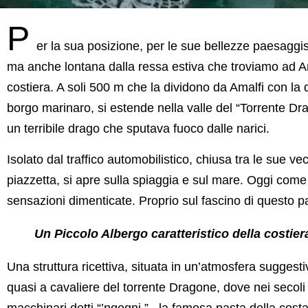
P
er la sua posizione, per le sue bellezze paesaggisti
ma anche lontana dalla ressa estiva che troviamo ad Amal
costiera. A soli 500 m che la dividono da Amalfi con la qua
borgo marinaro, si estende nella valle del “Torrente Dr
un terribile drago che sputava fuoco dalle narici.
Isolato dal traffico automobilistico, chiusa tra le sue vecc
piazzetta, si apre sulla spiaggia e sul mare. Oggi come
sensazioni dimenticate. Proprio sul fascino di questo pae
Un Piccolo Albergo caratteristico della costie
Una struttura ricettiva, situata in un’atmosfera suggestiv
quasi a cavaliere del torrente Dragone, dove nei secoli
macchinari detti “’ngegni ” , la famosa pasta della costa