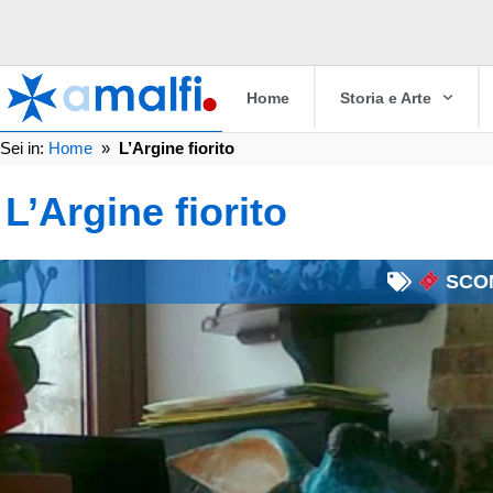
Home
Storia e Arte
Sei in:
Home
»
L’Argine fiorito
L’Argine fiorito
SCON