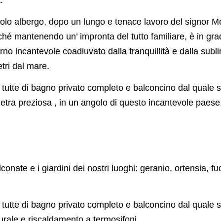
colo albergo, dopo un lungo e tenace lavoro del signor Me
rché mantenendo un’ impronta del tutto familiare, è in grad
iorno incantevole coadiuvato dalla tranquillità e dalla subl
tri dal mare.
i tutte di bagno privato completo e balconcino dal quale s
ietra preziosa , in un angolo di questo incantevole paese,
onate e i giardini dei nostri luoghi: geranio, ortensia, f
i tutte di bagno privato completo e balconcino dal quale s
turale e riscaldamento a termosifoni.