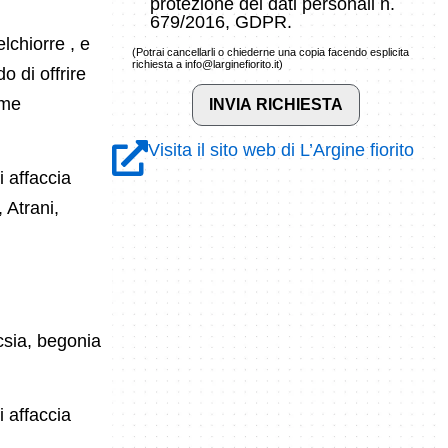
protezione dei dati personali n.
679/2016, GDPR.
lchiorre , e
(Potrai cancellarli o chiederne una copia facendo esplicita
richiesta a info@larginefiorito.it)
o di offrire
ime
Visita il sito web di L’Argine fiorito
i affaccia
 Atrani,
ucsia, begonia
i affaccia