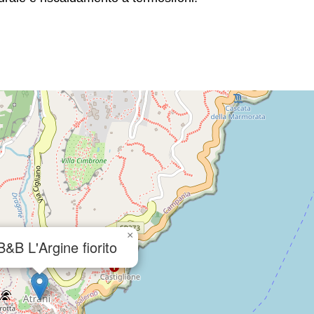
×
B&B L'Argine fiorito