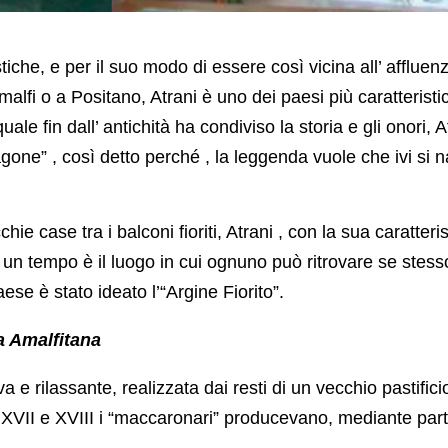
che, e per il suo modo di essere così vicina all’ affluenza
fi o a Positano, Atrani è uno dei paesi più caratteristici
le fin dall’ antichità ha condiviso la storia e gli onori, A
agone” , così detto perché , la leggenda vuole che ivi si
hie case tra i balconi fioriti, Atrani , con la sua caratteris
 un tempo è il luogo in cui ognuno può ritrovare se stess
se è stato ideato l’“Argine Fiorito”.
ra Amalfitana
a e rilassante, realizzata dai resti di un vecchio pastifici
 XVII e XVIII i “maccaronari” producevano, mediante parti
.