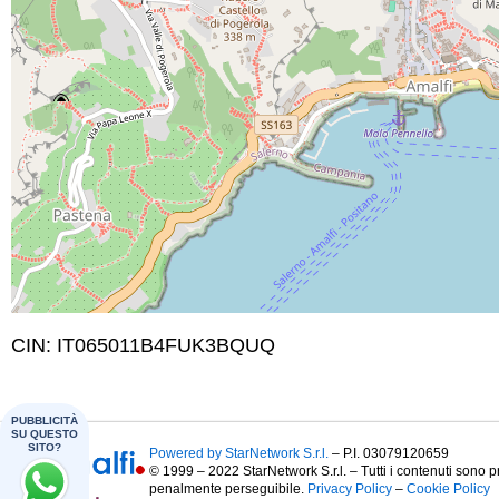
CIN: IT065011B4FUK3BQUQ
PUBBLICITÀ
SU QUESTO
SITO?
Powered by StarNetwork S.r.l.
– P.I. 03079120659
© 1999 – 2022 StarNetwork S.r.l. – Tutti i contenuti sono p
penalmente perseguibile.
Privacy Policy
–
Cookie Policy