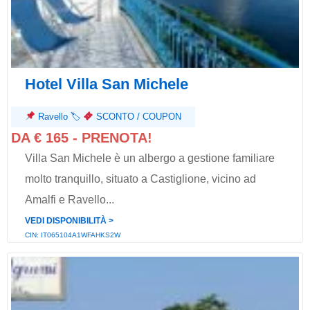
Hotel Villa San Michele
Ravello
🏷
SCONTO / COUPON
DA € 165 - PRENOTA!
Villa San Michele è un albergo a gestione familiare
molto tranquillo, situato a Castiglione, vicino ad
Amalfi e Ravello...
VEDI DISPONIBILITÀ ˃
CIN: IT065104A1WFAHKS2W