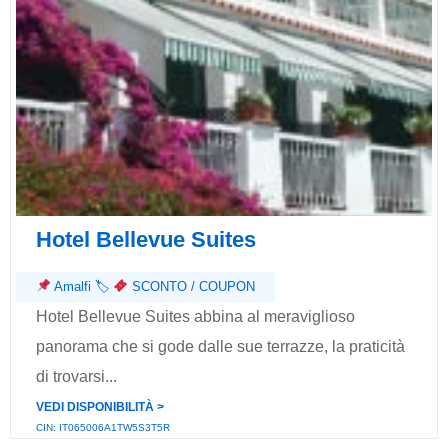
Hotel Bellevue Suites
Amalfi
🏷
SCONTO / COUPON
Hotel Bellevue Suites abbina al meraviglioso
panorama che si gode dalle sue terrazze, la praticità
di trovarsi...
VEDI DISPONIBILITÀ ˃
CIN: IT065006A1TW5S3T5R