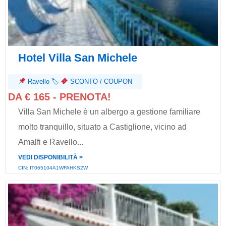
Hotel Villa San Michele
Ravello
🏷
SCONTO / COUPON
DA € 165 - PRENOTA!
Villa San Michele è un albergo a gestione familiare
molto tranquillo, situato a Castiglione, vicino ad
Amalfi e Ravello...
VEDI DISPONIBILITÀ ˃
CIN: IT065104A1WFAHKS2W