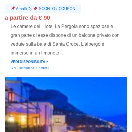
Amalfi
🏷
SCONTO / COUPON
a partire da € 90
Le camere dell'Hotel La Pergola sono spaziose e
gran parte di esse dispone di un balcone privato con
vedute sulla baia di Santa Croce. L'albergo è
immerso in un limoneto...
VEDI DISPONIBILITÀ ˃
CIN: IT065006A1DEKMU9JH