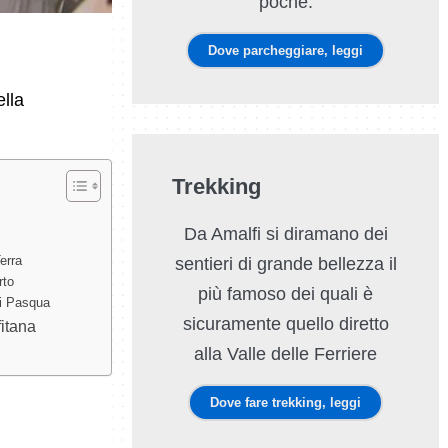
poche.
Dove parcheggiare, leggi
ella
Trekking
Da Amalfi si diramano dei
erra
sentieri di grande bellezza il
rto
più famoso dei quali è
di Pasqua
sicuramente quello diretto
itana
alla Valle delle Ferriere
Dove fare trekking, leggi